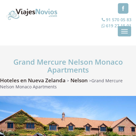
91 570 05 83
619 27 15 01
Toggl
navig
Grand Mercure Nelson Monaco
Apartments
Hoteles en Nueva Zelanda
Nelson
>
>Grand Mercure
Nelson Monaco Apartments