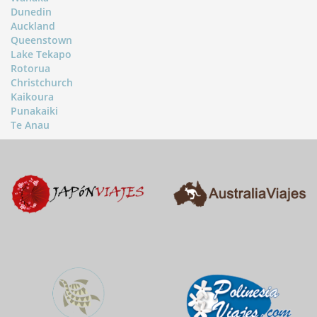
Dunedin
Auckland
Queenstown
Lake Tekapo
Rotorua
Christchurch
Kaikoura
Punakaiki
Te Anau