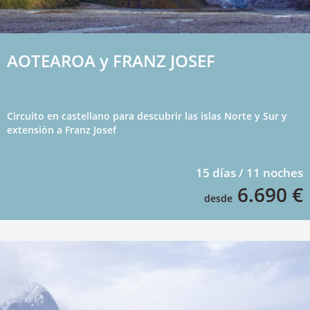
AOTEAROA y FRANZ JOSEF
Circuito en castellano para descubrir las islas Norte y Sur y
extensión a Franz Josef
15 días / 11 noches
6.690 €
desde