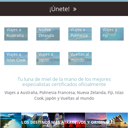
¡Únete!
Viajes a
Viajes a
Nueva
Viajes a
Viajes a
Australia
Zelanda
Polinesia
Fiji
Viajes a
Viajes a
Vueltas al
Islas Cook
Japón
mundo
Tu luna de miel de la mano de los mejores
especialistas certificados oficialmente
Viajes a Australia, Polinesia Francesa, Nueva Zelanda, Fiji, Islas
Cook, Japón y Vueltas al mundo
LOS DESTINOS MÁS ATRACTIVOS Y ORIGINALES