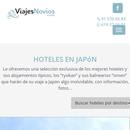
91 570 05 83
619 27 15 01
Toggl
navig
HOTELES EN JAPóN
Le ofrecemos una selección exclusiva de los mejores hoteles y
sus alojamientos típicos, los “ryokan” y sus balnearios “onsen”
que harán de su viaje a Japón algo inolvidable, con información,
fotos...
Buscar hoteles por destino