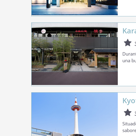
Kar
Durant
una bu
Kyo
Situad
sabore