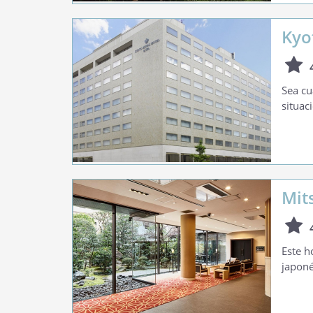
Kyo
Sea cu
situac
Mit
Este h
japoné