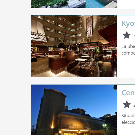
Kyo
La ubi
comodi
Cen
Situad
elecci