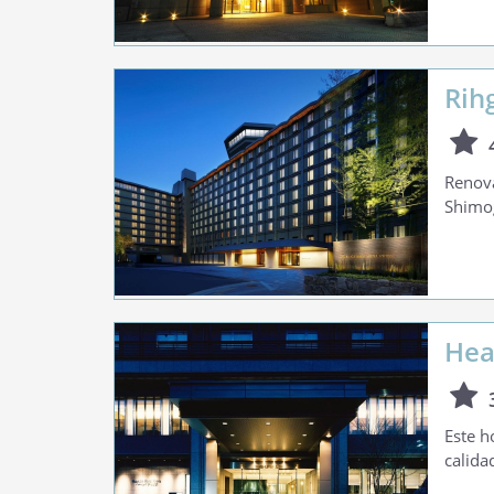
Rih
Renova
Shimog
Hea
Este h
calida