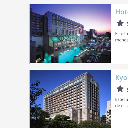
Hot
Este l
menos 
Kyo
Este l
de est