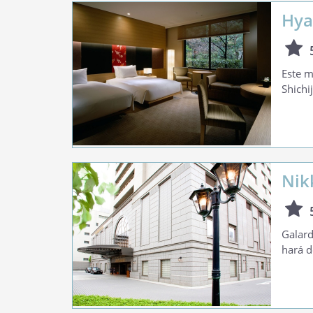
Hya
Este m
Shichi
Nik
Galard
hará d