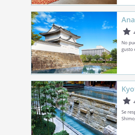
Ana
No pue
gusto 
Kyo
Se res
Shimog