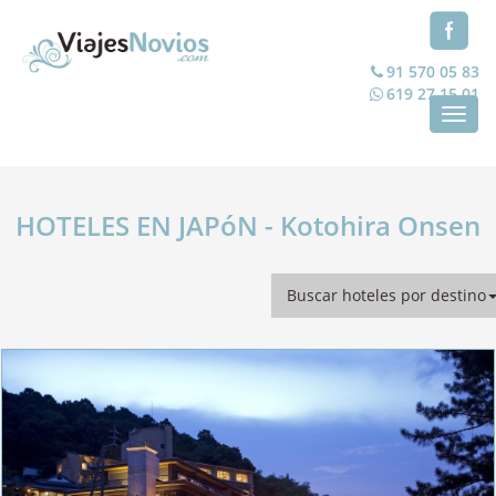
91 570 05 83
619 27 15 01
Toggl
navig
HOTELES EN JAPóN - Kotohira Onsen
Buscar hoteles por destino