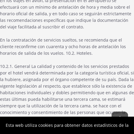
En los viajes en avión, la presentación en el aeropuerto se
efectuará con un mínimo de antelación de hora y media sobre el
horario oficial de salida, y en todo caso se seguirán estrictamente
las recomendaciones específicas que indique la documentación
del viaje facilitada al suscribir el contrato.
En la contratación de servicios sueltos, se recomienda que el
cliente reconfirme con cuarenta y ocho horas de antelación los
horarios de salida de los vuelos. 10.2. Hoteles.
10.2.1. General La calidad y contenido de los servicios prestados
por el hotel vendrá determinada por la categoría turística oficial, si
la hubiere, asignada por el órgano competente de su país. Dada la
vigente legislación al respecto, que establece sólo la existencia de
habitaciones individuales y dobles permitiendo que en algunas de
estas últimas pueda habilitarse una tercera cama, se estimará
siempre que la utilización de la tercera cama. se hace con el
conocimiento y consentimiento de las personas que ocupan la
habitación, y así figurará reflejada la habitación como triple en
Esta web utiliza cookies para obtener datos estadísticos de la
todos los impresos de reservas facilitados al consumidor al
abonar el anticipo, en el contrato y los billetes y/o documentación