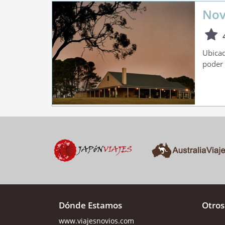
Nov
Ubicad
poder 
Dónde Estamos
Otros
www.viajesnovios.com