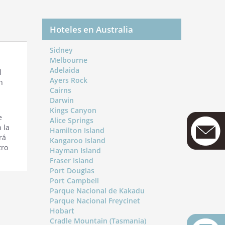
Hoteles en Australia
Sidney
Melbourne
Adelaida
l
Ayers Rock
h
Cairns
Darwin
Kings Canyon
e
Alice Springs
 la
Hamilton Island
rá
Kangaroo Island
tro
Hayman Island
Fraser Island
Port Douglas
Port Campbell
Parque Nacional de Kakadu
Parque Nacional Freycinet
Hobart
Cradle Mountain (Tasmania)