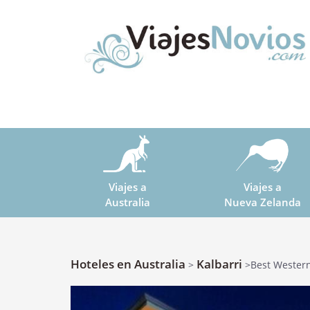
Viajes a
Viajes a
Australia
Nueva Zelanda
Hoteles en Australia
Kalbarri
>
>Best Western