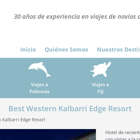
30 años de experiencia en viajes de novios a
Inicio
Quiénes Somos
Nuestros Desti
Viajes a
Viajes a
Polinesia
Fiji
Best Western Kalbarri Edge Resort
 Kalbarri Edge Resort
Hotel de recient
con vistas a la c