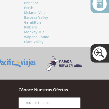
Brisbane
Perth
Mclaren Vale
Barossa Valley
Geraldton
Kalbarri
Monkey Mia
Wilpena Pound
Clare Valley
Cónoce Nuestras Ofertas