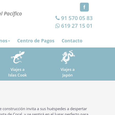
l Pacífico
91 570 05 83
619 27 15 01
nos
Centro de Pagos
Contacto
Viajes a
Viajes a
Islas Cook
Japón
e construcción invita a sus huéspedes a despertar
osta de Coral, y se sentirá en el lugar perfecto para