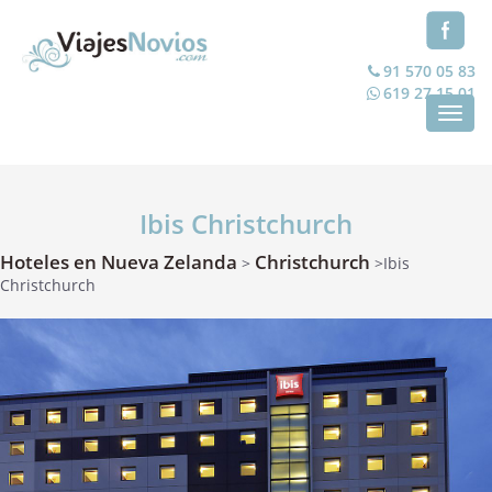
91 570 05 83
619 27 15 01
Toggl
navig
Ibis Christchurch
Hoteles en Nueva Zelanda
Christchurch
>
>Ibis
Christchurch