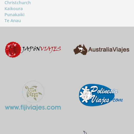
Christchurch
Kaikoura
Punakaiki
Te Anau