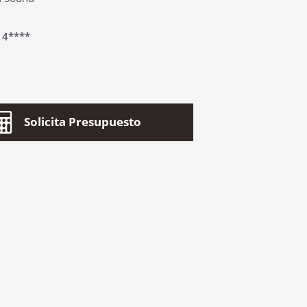
:
4****
Solicita Presupuesto