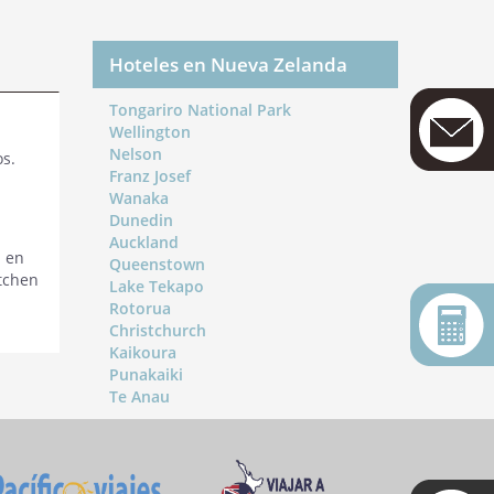
Hoteles en Nueva Zelanda
Tongariro National Park
Wellington
Nelson
os.
Franz Josef
Wanaka
Dunedin
Auckland
a en
Queenstown
itchen
Lake Tekapo
Rotorua
Christchurch
Kaikoura
Punakaiki
Te Anau